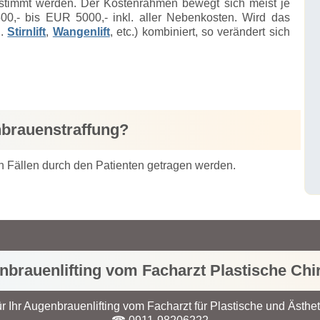
estimmt werden. Der Kostenrahmen bewegt sich meist je
,- bis EUR 5000,- inkl. aller Nebenkosten. Wird das
B.
Stirnlift
,
Wangenlift
, etc.) kombiniert, so verändert sich
nbrauenstraffung?
en Fällen durch den Patienten getragen werden.
brauenlifting vom Facharzt Plastische Chi
ür Ihr Augenbrauenlifting vom Facharzt für Plastische und Ästhet