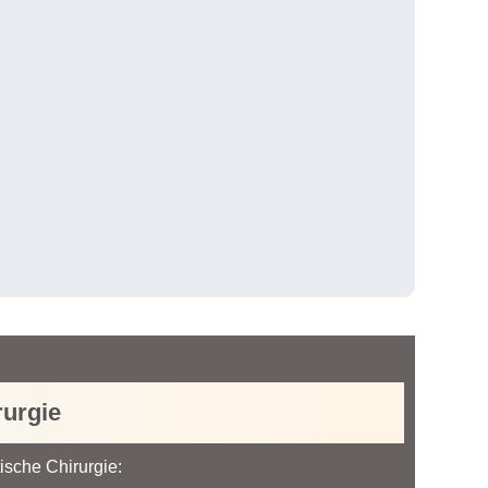
rurgie
ische Chirurgie: