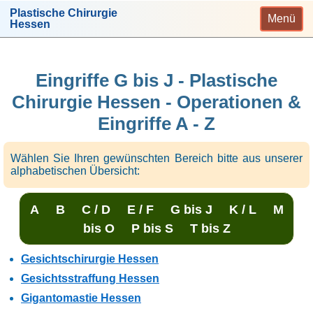
Plastische Chirurgie
Menü
Hessen
Eingriffe G bis J - Plastische
Chirurgie Hessen - Operationen &
Eingriffe A - Z
Wählen Sie Ihren gewünschten Bereich bitte aus unserer
alphabetischen Übersicht:
A
B
C / D
E / F
G bis J
K / L
M
bis O
P bis S
T bis Z
Gesichtschirurgie Hessen
Gesichtsstraffung Hessen
Gigantomastie Hessen